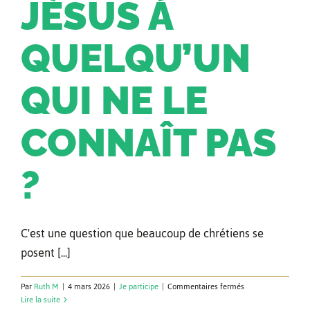
JÉSUS À
QUELQU’UN
QUI NE LE
CONNAÎT PAS
?
C'est une question que beaucoup de chrétiens se
posent [...]
sur
Par
Ruth M
|
4 mars 2026
|
Je participe
|
Commentaires fermés
Comment
Lire la suite