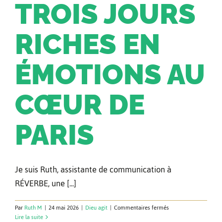
TROIS JOURS
RICHES EN
ÉMOTIONS AU
CŒUR DE
PARIS
Je suis Ruth, assistante de communication à
RÉVERBE, une [...]
sur
Par
Ruth M
|
24 mai 2026
|
Dieu agit
|
Commentaires fermés
ACNA
Lire la suite