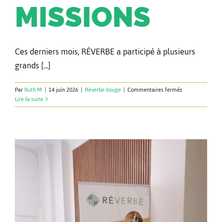
MISSIONS
Ces derniers mois, RÉVERBE a participé à plusieurs
grands [...]
sur
Par
Ruth M
|
14 juin 2026
|
Réverbe bouge
|
Commentaires fermés
Dijon,
Lire la suite
Créteil,
Montluçon,
trois
rencontres
au
service
de
l’Évangile
et
des
liens
entre
missions