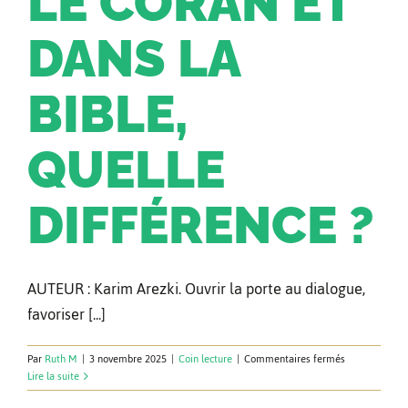
LE CORAN ET
DANS LA
BIBLE,
QUELLE
DIFFÉRENCE ?
AUTEUR : Karim Arezki. Ouvrir la porte au dialogue,
favoriser [...]
sur
Par
Ruth M
|
3 novembre 2025
|
Coin lecture
|
Commentaires fermés
Jésus
Lire la suite
dans