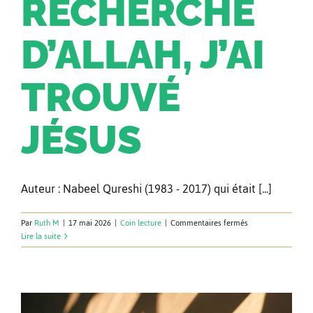
RECHERCHE
Facebook
D’ALLAH, J’AI
TROUVÉ
Instagram
JÉSUS
Auteur : Nabeel Qureshi (1983 - 2017) qui était [...]
sur
Par
Ruth M
|
17 mai 2026
|
Coin lecture
|
Commentaires fermés
À
Lire la suite
la
recherche
d’Allah,
j’ai
trouvé