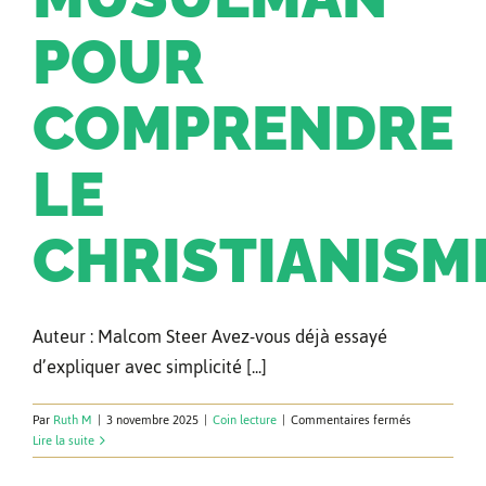
POUR
COMPRENDRE
LE
CHRISTIANISM
Auteur : Malcom Steer Avez-vous déjà essayé
d’expliquer avec simplicité [...]
sur
Par
Ruth M
|
3 novembre 2025
|
Coin lecture
|
Commentaires fermés
Guide
Lire la suite
pratique
du